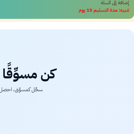
إضافة إلى السلة
تنبيه: مدة التسليم 15 يوم
كن مسوِّقًا
سجِّل كمسوّق، احصل ع