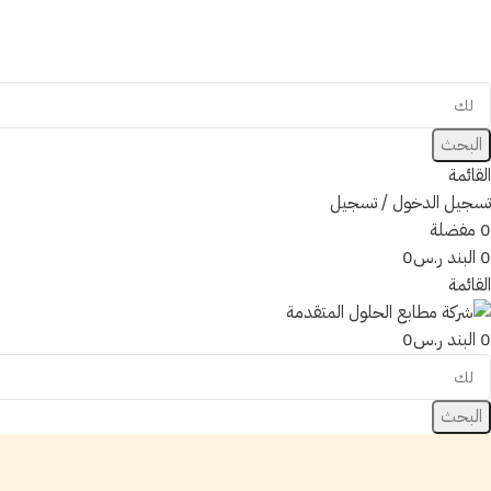
لجمي
ل
البحث
القائمة
تسجيل الدخول / تسجيل
0
مفضلة
0
البند
ر.س
0
القائمة
0
البند
ر.س
0
البحث