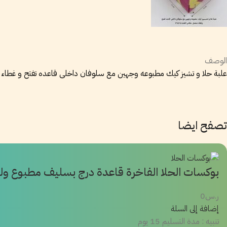
الوصف
علبة حلا و تشيز كيك مطبوعه وجهين مع سلوفان داخلى قاعده تفتح و غطاء متصل 
تصفح ايضا
بوكسات الحلا الفاخرة قاعدة درج بسليف مطبوع ولينر دا
ر.س
0
إضافة إلى السلة
تنبيه : مدة التسليم 15 يوم