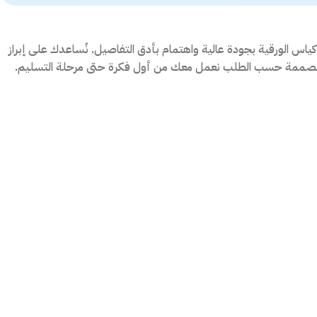
كياس الورقية بجودة عالية واهتمام بأدق التفاصيل. نُساعدك على إبراز
ن المصممة حسب الطلب نعمل معك من أول فكرة حتى مرحلة التسليم.