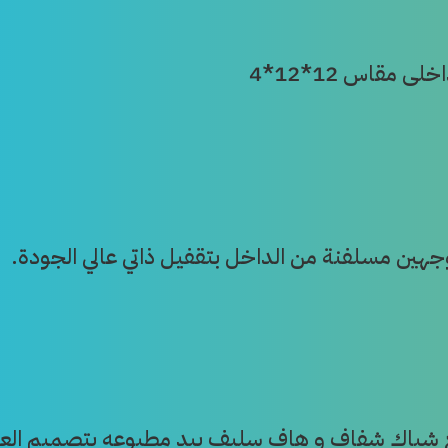
قاس 12*12*4
 شباك شفاف و هاف سليف بيد مطبوعه بتصميم الع