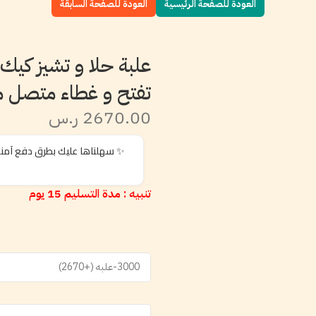
العودة للصفحة الرئيسية
العودة للصفحة السابقة
علبة حلا و تشيز كي
تفتح و غطاء متصل مقاس ا
2670.00 ر.س
✨ سهلناها عليك بطرق دفع آمن
تنبيه : مدة التسليم 15 يوم