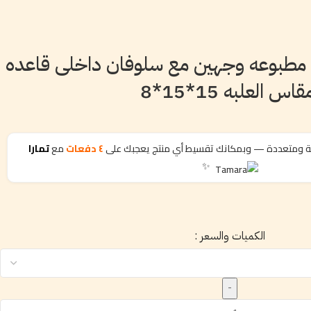
ك مطبوعه وجهين مع سلوفان داخلى قاعده
لعلبه 15*15*8
ة ومتعددة — وبمكانك تقسيط أي منتج يعجبك على
٤ دفعات
مع
تمارا
✨
الكميات والسعر :