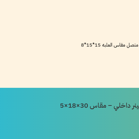
مقاس العلبه 15*15*8
خلي – مقاس 30×18×5