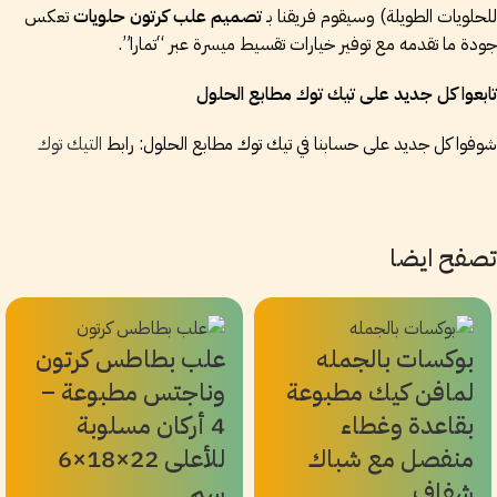
للحلويات الطويلة) وسيقوم فريقنا بـ
تصميم علب كرتون حلويات
تعكس
جودة ما تقدمه مع توفير خيارات تقسيط ميسرة عبر “تمارا”.
تابعوا كل جديد على تيك توك مطابع الحلول
شوفوا كل جديد على حسابنا في تيك توك مطابع الحلول: رابط
التيك توك
تصفح ايضا
بوكسات بالجمله
علب بطاطس كرتون
لمافن كيك مطبوعة
وناجتس مطبوعة –
بقاعدة وغطاء
4 أركان مسلوبة
منفصل مع شباك
للأعلى 22×18×6
شفاف
سم