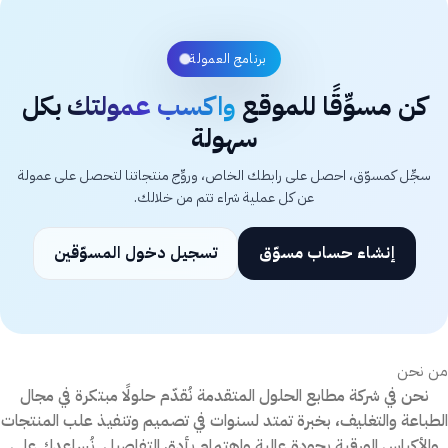
برنامج العمولة
كن مسوِّقًا للموقع
واكسب عمولتك
بكل
سهولة
سجِّل كمسوّق، احصل على رابطك الخاص، وروِّج منتجاتنا لتحصل على عمولة
عن كل عملية شراء تتم من خلالك.
إنشاء حساب مسوّق
تسجيل دخول المسوّقين
من نحن
نحن في شركة مطابع الحلول المتقدمة نُقدّم حلولًا مبتكرة في مجال
الطباعة والتغليف، بخبرة تمتد لسنوات في تصميم وتنفيذ علب المنتجات
والأكياس الورقية بجودة عالية واهتمام بأدق التفاصيل. نُساعدك على