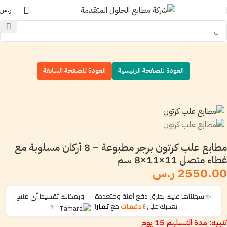
ر.س
العودة للصفحة الرئيسية
العودة للصفحة السابقة
مطابع علب كرتون برجر مطبوعة – 8 أركان مسلوبة مع
غطاء متصل 11×11×8 سم
2550.00 ر.س
✨ سهلناها عليك بطرق دفع آمنة ومتعددة — وبمكانك تقسيط أي منتج
يعجبك على
٤ دفعات
مع
تمارا
✨
تنبيه: مدة التسليم 15 يوم