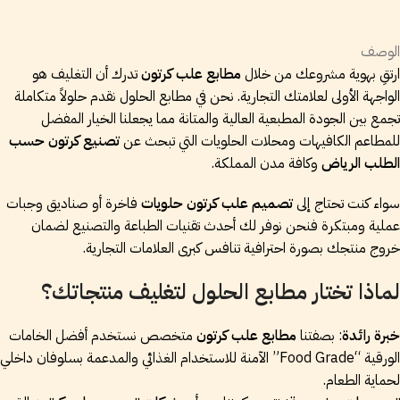
الوصف
ارتقِ بهوية مشروعك من خلال
مطابع علب كرتون
تدرك أن التغليف هو
الواجهة الأولى لعلامتك التجارية. نحن في مطابع الحلول نقدم حلولاً متكاملة
تجمع بين الجودة المطبعية العالية والمتانة مما يجعلنا الخيار المفضل
للمطاعم الكافيهات ومحلات الحلويات التي تبحث عن
تصنيع كرتون حسب
الطلب الرياض
وكافة مدن المملكة.
سواء كنت تحتاج إلى
تصميم علب كرتون حلويات
فاخرة أو صناديق وجبات
عملية ومبتكرة فنحن نوفر لك أحدث تقنيات الطباعة والتصنيع لضمان
خروج منتجك بصورة احترافية تنافس كبرى العلامات التجارية.
لماذا تختار مطابع الحلول لتغليف منتجاتك؟
خبرة رائدة
: بصفتنا
مطابع علب كرتون
متخصص نستخدم أفضل الخامات
الورقية “Food Grade” الآمنة للاستخدام الغذائي والمدعمة بسلوفان داخلي
لحماية الطعام.