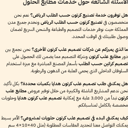
الأسئلة الشائعة حول خدمات مطابع الحلول
هل توفرون خدمة تصنيع كرتون حسب الطلب الرياض؟
نعم نحن
متخصصون في
تصنيع كرتون حسب الطلب الرياض
ونخدم جميع مدن
المملكة حيث نوفر خدمات التصميم والطباعة والشحن السريع لضمان
وصول طلبيتك في الوقت المحدد.
ما الذي يميزكم عن شركات تصميم علب كرتون الأخرى؟
نحن نجمع بين
دور
مطابع علب كرتون
وشركة التصميم مما يضمن لك الحصول على
تصميم كراتين حسب الطلب
بأسعار المصنع المباشرة مع ميزة استخدام
السلوفان الداخلي الذي يحمي العلبة من الدهون والرطوبة.
هل يمكنني طلب تصميم علب كرتون هدايا بكميات محددة؟
بكل تأكيد
نحن ندعم المشاريع الناشئة والكبيرة من خلال توفير عروض
مطابع علب
كرتون
تبدأ من 3,000 علبة مع إمكانية
تصميم علب كرتون هدايا
وحلويات
مخصصة بالكامل لمناسباتكم.
كيف يمكنني البدء في تصميم علب كرتون حلويات لمشروعي؟
الأمر بسيط
يمكنك التواصل معنا لتحديد المقاسات المطلوبة (مثل
40×10×4
سم