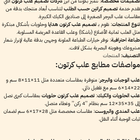
تصميمات مخصصة
: نتميز بكوننا من أبرز
شركات تصميم علب كرتون
التي
تقدم خدمة
تصميم كراتين حسب الطلب
لتناسب أبعاد منتجك بدقة من
مقاسات علب البرجر الصغيرة إلى صناديق الكيك الكبيرة.
تنوع المنتجات
: نقوم بـ
تصميم علب كرتون هدايا
وحلويات بأشكال مبتكرة
مثل العلب ثمانية الأضلاع (باشكا) وعلب القاعدة العريضة المسلوبة.
طباعة احترافية
: نوفر خيارات الطباعة الملونة وجهين بدقة عالية لإبراز شعار
مشروعك وهويته البصرية بشكل لافت.
التصنيف:
المنتجات
مواصفات مطابع علب كرتون:
علب الوجبات والبرجر
: متوفرة بمقاسات متعددة مثل
11×11×8
سم و
22×14×6
سم مع تقفيل ذاتي.
علب الحلويات والكيك
:
تصميم علب كرتون حلويات
بمقاسات كبرى تصل
إلى
35×35×12
سم بنظام “4 ركن” وغطاء متصل.
علب المندي والبروست
: مقاسات مخصصة مثل
28×17×6
سم لضمان
ثبات الوجبة أثناء النقل.