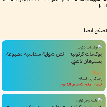
علبة شاورما مع مقسم 3 صوص مقاس 5*17*25 مطبوع بهوية وتصميم
العميل
تصفح ايضا
بوكسات كرتونيه – نص شواية سداسية مطبوعة
بسلوفان ذهبي
ر.س
0
إضافة إلى السلة
تنبيه : مدة التسليم 15 يوم
علب برجر كرتون مع بطاطس مطبوع وجهين مع