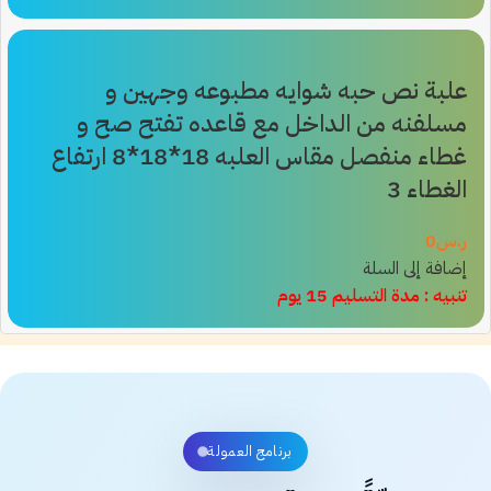
علبة نص حبه شوايه مطبوعه وجهين و
مسلفنه من الداخل مع قاعده تفتح صح و
غطاء منفصل مقاس العلبه 18*18*8 ارتفاع
الغطاء 3
ر.س
0
إضافة إلى السلة
تنبيه : مدة التسليم 15 يوم
برنامج العمولة