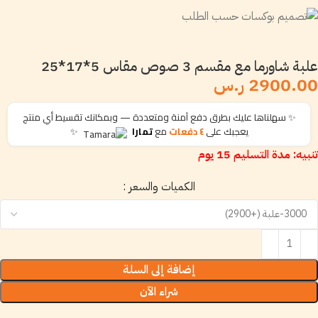
علبة شاورما مع مقسم 3 صوص مقاس 5*17*25
2900.00 ر.س
✨ سهلناها عليك بطرق دفع آمنة ومتعددة — وبمكانك تقسيط أي منتج
يعجبك على
٤ دفعات
مع
تمارا
✨
تنبيه: مدة التسليم 15 يوم
الكميات والسعر :
إضافة إلى السلة
شراء الآن