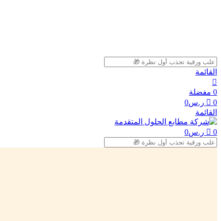
ل
ل
القائمة
0
مفضلة
0
ر.س
0
القائمة
0
ر.س
0