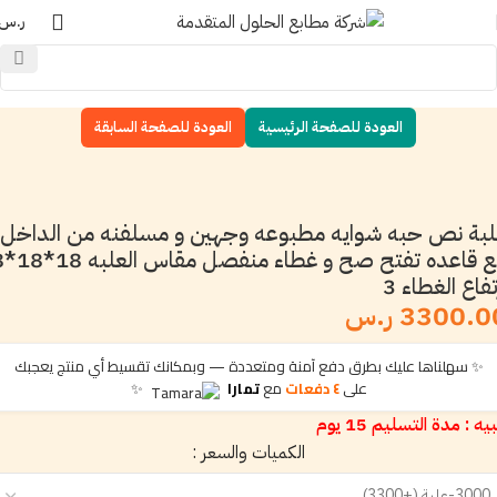
ر.س
العودة للصفحة الرئيسية
العودة للصفحة السابقة
بة نص حبه شوايه مطبوعه وجهين و مسلفنه من الداخل
مع قاعده تفتح صح 
تفاع الغطاء 3
3300. ر.س
✨ سهلناها عليك بطرق دفع آمنة ومتعددة — وبمكانك تقسيط أي منتج يعجبك
على
٤ دفعات
مع
تمارا
✨
يه : مدة التسليم 15 يوم
الكميات والسعر :