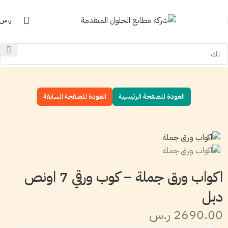
ر.س
العودة للصفحة الرئيسية
العودة للصفحة السابقة
اكواب ورق جملة – كوب ورقي 7 اونص
دبل
2690.00 ر.س