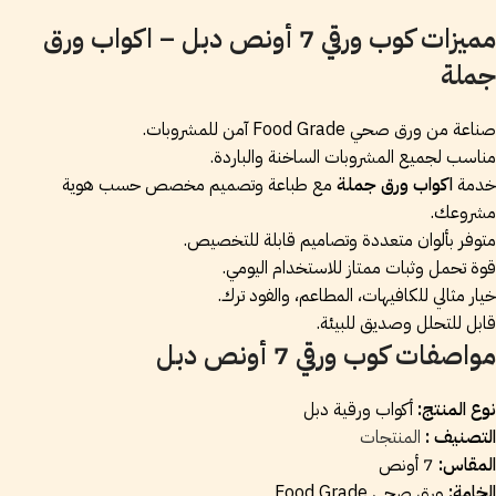
مميزات كوب ورقي 7 أونص دبل – اكواب ورق
جملة
صناعة من ورق صحي Food Grade آمن للمشروبات.
مناسب لجميع المشروبات الساخنة والباردة.
خدمة
اكواب ورق جملة
مع طباعة وتصميم مخصص حسب هوية
مشروعك.
متوفر بألوان متعددة وتصاميم قابلة للتخصيص.
قوة تحمل وثبات ممتاز للاستخدام اليومي.
خيار مثالي للكافيهات، المطاعم، والفود ترك.
قابل للتحلل وصديق للبيئة.
مواصفات كوب ورقي 7 أونص دبل
نوع المنتج:
أكواب ورقية دبل
التصنيف :
المنتجات
المقاس:
7 أونص
الخامة:
ورق صحي Food Grade